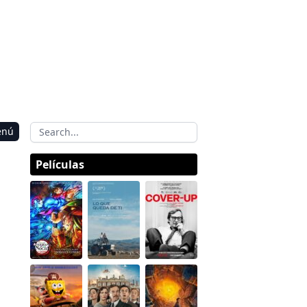
enú
Películas