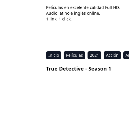
Películas en excelente calidad Full HD.
Audio latino e inglés online.
1 link, 1 click.
Inicio
Películas
2021
Acción
A
Estreno
Kids
Música
Reality
R
True Detective - Season 1