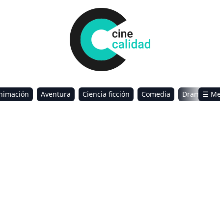
nimación
Aventura
Ciencia ficción
Comedia
Drama
☰ M
omance
Sci-Fi & Fantasy