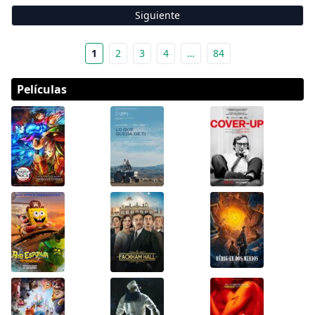
Siguiente
1
2
3
4
…
84
Películas