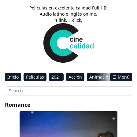
Películas en excelente calidad Full HD.
Audio latino e inglés online.
1 link, 1 click.
Inicio
Películas
2021
Acción
Animación
☰ Menú
Aventura
Ciencia ficción
Comedia
Drama
Estreno
Kids
Música
Reality
Romance
Romance
Sci-Fi & Fantasy
A Biltmore Christmas