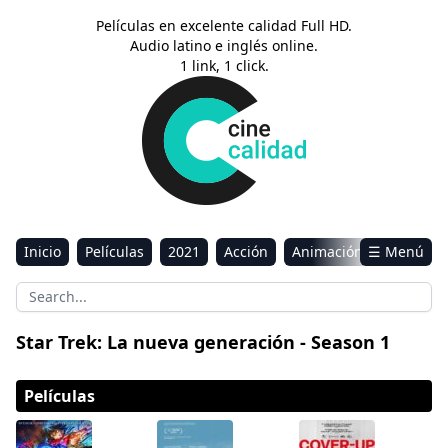
Películas en excelente calidad Full HD.
Audio latino e inglés online.
1 link, 1 click.
Inicio
Películas
2021
Acción
Animación
☰ Menú
Aventura
Ciencia ficción
Comedia
Drama
Estreno
Kids
Música
Reality
Romance
Star Trek: La nueva generación - Season 1
Sci-Fi & Fantasy
Películas