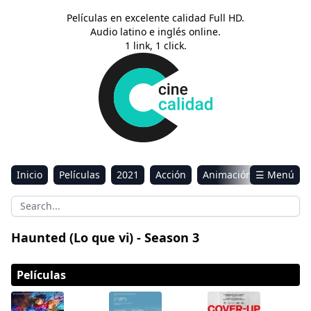
Películas en excelente calidad Full HD.
Audio latino e inglés online.
1 link, 1 click.
Inicio
Películas
2021
Acción
Animación
☰ Menú
Aventura
Ciencia ficción
Comedia
Drama
Estreno
Kids
Música
Reality
Romance
Haunted (Lo que vi) - Season 3
Sci-Fi & Fantasy
Películas