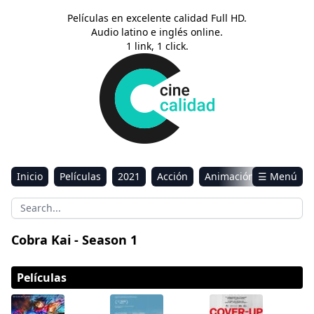
Películas en excelente calidad Full HD.
Audio latino e inglés online.
1 link, 1 click.
Inicio
Películas
2021
Acción
Animación
☰ Menú
Aventura
Ciencia ficción
Comedia
Drama
Estreno
Kids
Música
Reality
Romance
Cobra Kai - Season 1
Sci-Fi & Fantasy
Películas