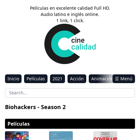
Películas en excelente calidad Full HD.
Audio latino e inglés online.
1 link, 1 click.
Inicio
Películas
2021
Acción
Animación
☰ Menú
Aventura
Ciencia ficción
Comedia
Drama
Estreno
Kids
Música
Reality
Romance
Biohackers - Season 2
Sci-Fi & Fantasy
Películas