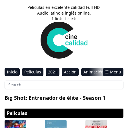
Películas en excelente calidad Full HD.
Audio latino e inglés online.
1 link, 1 click.
Inicio
Películas
2021
Acción
Animación
☰ Menú
Aventura
Ciencia ficción
Comedia
Drama
Estreno
Kids
Música
Reality
Romance
Big Shot: Entrenador de élite - Season 1
Sci-Fi & Fantasy
Películas