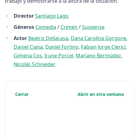
trabajo y demostrarse a la altura de la situación.
Director
Santiago Lago
Géneros
Comedia
/
Crimen
/
Suspense
Actor
Beatriz Dellacasa
,
Dana Carolina Gorgone
,
Daniel Ciana
,
Daniel Fortino
,
Fabian Jorge Clerici
,
Gimena Cos
,
Irune Porcel
,
Mariano Bermúdez
,
Nicolás Schneider
Cerrar
Abrir en otra ventana