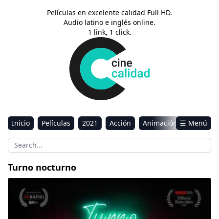
Películas en excelente calidad Full HD.
Audio latino e inglés online.
1 link, 1 click.
Inicio
Películas
2021
Acción
Animación
☰ Menú
Aventura
Ciencia ficción
Comedia
Drama
Estreno
Kids
Música
Reality
Romance
Turno nocturno
Sci-Fi & Fantasy