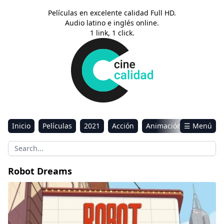
Películas en excelente calidad Full HD.
Audio latino e inglés online.
1 link, 1 click.
Inicio
Películas
2021
Acción
Animación
☰ Menú
Aventura
Ciencia ficción
Comedia
Drama
Estreno
Kids
Música
Reality
Romance
Robot Dreams
Sci-Fi & Fantasy