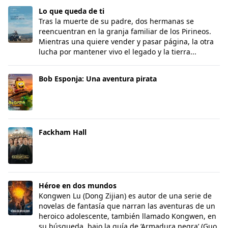
Lo que queda de ti
Lo que queda de ti
Tras la muerte de su padre, dos hermanas se
reencuentran en la granja familiar de los Pirineos.
Mientras una quiere vender y pasar página, la otra
lucha por mantener vivo el legado y la tierra...
Bob Esponja: Una aventura pirata
Bob Esponja: Una aventura pirata
Fackham Hall
Fackham Hall
Héroe en dos mundos
Héroe en dos mundos
Kongwen Lu (Dong Zijian) es autor de una serie de
novelas de fantasía que narran las aventuras de un
heroico adolescente, también llamado Kongwen, en
su búsqueda, bajo la guía de ‘Armadura negra’ (Guo