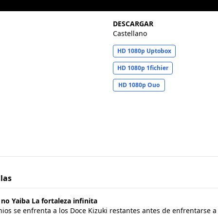
DESCARGAR
Castellano
HD 1080p Uptobox
HD 1080p 1fichier
HD 1080p Ouo
ulas
ba La fortaleza infinita
o Yaiba La fortaleza infinita
s se enfrenta a los Doce Kizuki restantes antes de enfrentarse a M