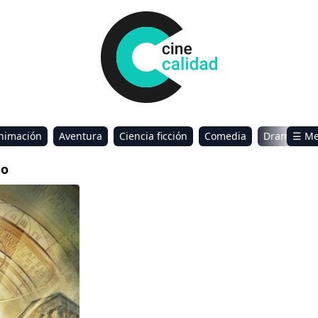
nimación
Aventura
Ciencia ficción
Comedia
Drama
☰ M
omance
Sci-Fi & Fantasy
no