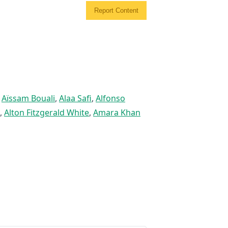
Report Content
,
Aïssam Bouali
,
Alaa Safi
,
Alfonso
,
Alton Fitzgerald White
,
Amara Khan