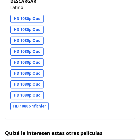
DESCARGAR
Latino
HD 1080p Ouo
HD 1080p Ouo
HD 1080p Ouo
HD 1080p Ouo
HD 1080p Ouo
HD 1080p Ouo
HD 1080p Ouo
HD 1080p Ouo
HD 1080p 1fichier
Quizá le interesen estas otras películas