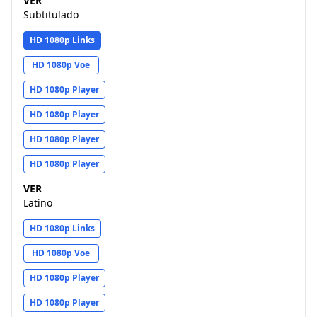
VER
Subtitulado
HD 1080p Links
HD 1080p Voe
HD 1080p Player
HD 1080p Player
HD 1080p Player
HD 1080p Player
VER
Latino
HD 1080p Links
HD 1080p Voe
HD 1080p Player
HD 1080p Player