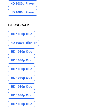
HD 1080p Player
HD 1080p Player
DESCARGAR
HD 1080p Ouo
HD 1080p 1fichier
HD 1080p Ouo
HD 1080p Ouo
HD 1080p Ouo
HD 1080p Ouo
HD 1080p Ouo
HD 1080p Ouo
HD 1080p Ouo