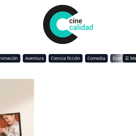
nimación
Aventura
Ciencia ficción
Comedia
Drama
☰ M
omance
Sci-Fi & Fantasy