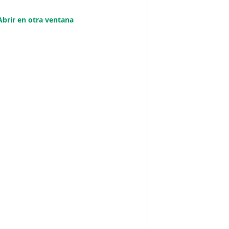
Abrir en otra ventana