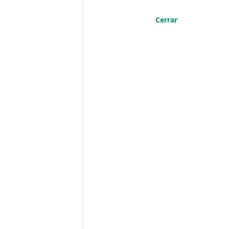
Cerrar