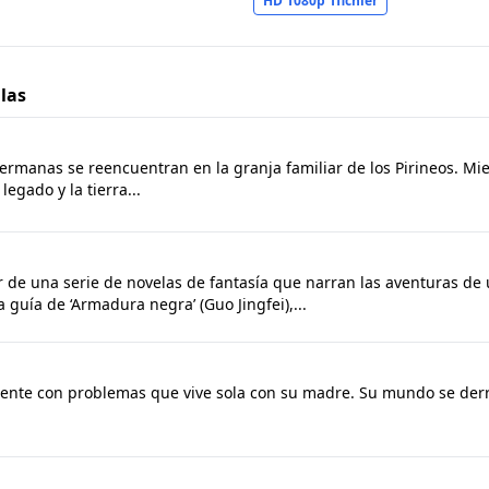
HD 1080p 1fichier
ulas
ermanas se reencuentran en la granja familiar de los Pirineos. Mi
legado y la tierra...
r de una serie de novelas de fantasía que narran las aventuras de
guía de ‘Armadura negra’ (Guo Jingfei),...
cente con problemas que vive sola con su madre. Su mundo se derr