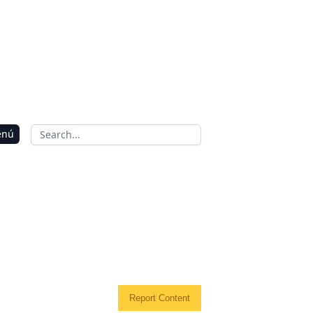
enú
Report Content