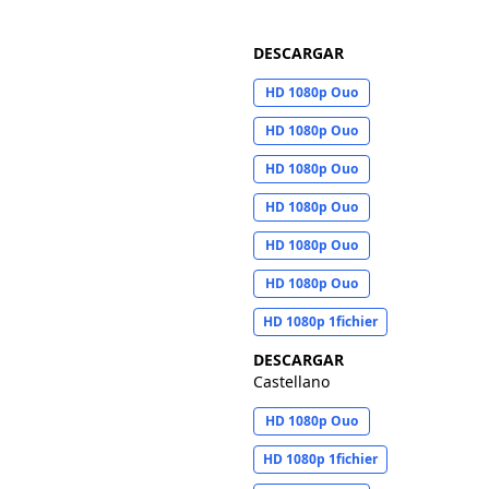
DESCARGAR
HD 1080p Ouo
HD 1080p Ouo
HD 1080p Ouo
HD 1080p Ouo
HD 1080p Ouo
HD 1080p Ouo
HD 1080p 1fichier
DESCARGAR
Castellano
HD 1080p Ouo
HD 1080p 1fichier