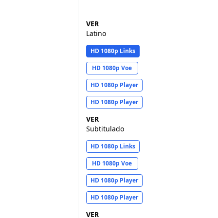
VER
Latino
HD 1080p Links
HD 1080p Voe
HD 1080p Player
HD 1080p Player
VER
Subtitulado
HD 1080p Links
HD 1080p Voe
HD 1080p Player
HD 1080p Player
VER