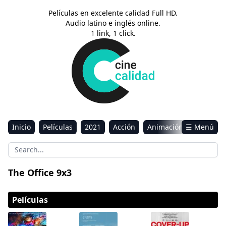
Películas en excelente calidad Full HD.
Audio latino e inglés online.
1 link, 1 click.
Inicio
Películas
2021
Acción
Animación
☰ Menú
Aventura
Ciencia ficción
Comedia
Drama
Estreno
Kids
Música
Reality
Romance
The Office 9x3
Sci-Fi & Fantasy
Películas