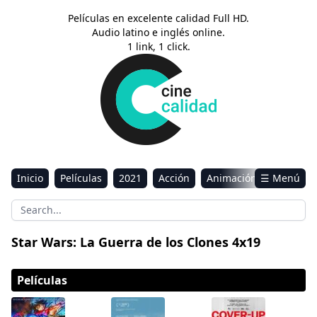
Películas en excelente calidad Full HD.
Audio latino e inglés online.
1 link, 1 click.
Inicio
Películas
2021
Acción
Animación
☰ Menú
Aventura
Ciencia ficción
Comedia
Drama
Estreno
Kids
Música
Reality
Romance
Star Wars: La Guerra de los Clones 4x19
Sci-Fi & Fantasy
Películas