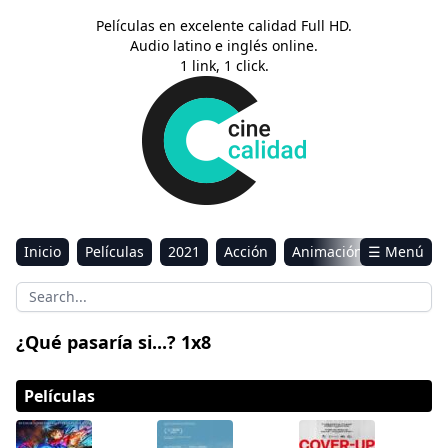
Películas en excelente calidad Full HD.
Audio latino e inglés online.
1 link, 1 click.
Inicio
Películas
2021
Acción
Animación
☰ Menú
Aventura
Ciencia ficción
Comedia
Drama
Estreno
Kids
Música
Reality
Romance
¿Qué pasaría si...? 1x8
Sci-Fi & Fantasy
Películas