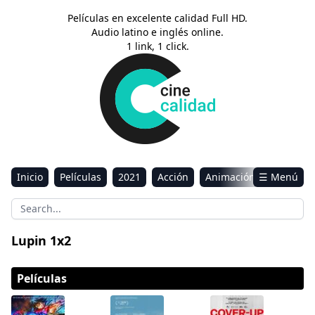
Películas en excelente calidad Full HD.
Audio latino e inglés online.
1 link, 1 click.
Inicio
Películas
2021
Acción
Animación
☰ Menú
Aventura
Ciencia ficción
Comedia
Drama
Estreno
Kids
Música
Reality
Romance
Lupin 1x2
Sci-Fi & Fantasy
Películas