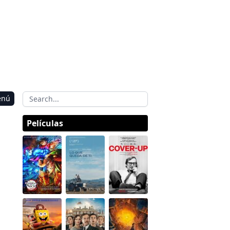
enú
Películas