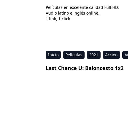
Películas en excelente calidad Full HD.
Audio latino e inglés online.
1 link, 1 click.
Inicio
Películas
2021
Acción
A
Estreno
Kids
Música
Reality
R
Last Chance U: Baloncesto 1x2