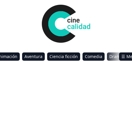
nimación
Aventura
Ciencia ficción
Comedia
Drama
☰ M
omance
Sci-Fi & Fantasy