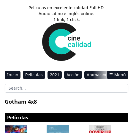
Películas en excelente calidad Full HD.
Audio latino e inglés online.
1 link, 1 click.
Inicio
Películas
2021
Acción
Animación
☰ Menú
Aventura
Ciencia ficción
Comedia
Drama
Estreno
Kids
Música
Reality
Romance
Gotham 4x8
Sci-Fi & Fantasy
Películas