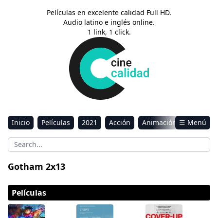
Películas en excelente calidad Full HD.
Audio latino e inglés online.
1 link, 1 click.
Inicio
Películas
2021
Acción
Animación
☰ Menú
Aventura
Ciencia ficción
Comedia
Drama
Estreno
Kids
Música
Reality
Romance
Gotham 2x13
Sci-Fi & Fantasy
Películas