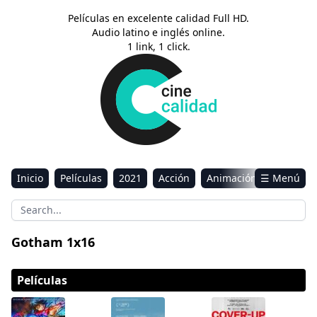
Películas en excelente calidad Full HD.
Audio latino e inglés online.
1 link, 1 click.
Inicio
Películas
2021
Acción
Animación
☰ Menú
Aventura
Ciencia ficción
Comedia
Drama
Estreno
Kids
Música
Reality
Romance
Gotham 1x16
Sci-Fi & Fantasy
Películas