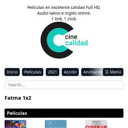
Películas en excelente calidad Full HD.
Audio latino e inglés online.
1 link, 1 click.
Inicio
Películas
2021
Acción
Animación
☰ Menú
Aventura
Ciencia ficción
Comedia
Drama
Estreno
Kids
Música
Reality
Romance
Fatma 1x2
Sci-Fi & Fantasy
Películas