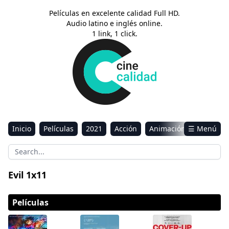
Películas en excelente calidad Full HD.
Audio latino e inglés online.
1 link, 1 click.
Inicio
Películas
2021
Acción
Animación
☰ Menú
Aventura
Ciencia ficción
Comedia
Drama
Estreno
Kids
Música
Reality
Romance
Evil 1x11
Sci-Fi & Fantasy
Películas