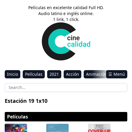
Películas en excelente calidad Full HD.
Audio latino e inglés online.
1 link, 1 click.
Inicio
Películas
2021
Acción
Animación
☰ Menú
Aventura
Ciencia ficción
Comedia
Drama
Estreno
Kids
Música
Reality
Romance
Estación 19 1x10
Sci-Fi & Fantasy
Películas