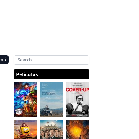
enú
Películas