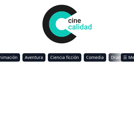
nimación
Aventura
Ciencia ficción
Comedia
Drama
☰ M
omance
Sci-Fi & Fantasy