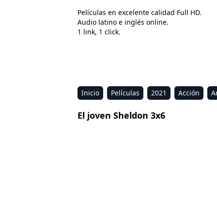
Películas en excelente calidad Full HD.
Audio latino e inglés online.
1 link, 1 click.
Inicio
Películas
2021
Acción
A
Estreno
Kids
Música
Reality
R
El joven Sheldon 3x6