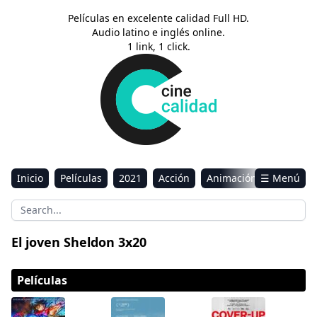
Películas en excelente calidad Full HD.
Audio latino e inglés online.
1 link, 1 click.
Inicio
Películas
2021
Acción
Animación
☰ Menú
Aventura
Ciencia ficción
Comedia
Drama
Estreno
Kids
Música
Reality
Romance
El joven Sheldon 3x20
Sci-Fi & Fantasy
Películas