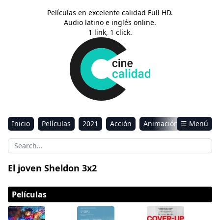
Películas en excelente calidad Full HD.
Audio latino e inglés online.
1 link, 1 click.
Inicio
Películas
2021
Acción
Animación
☰ Menú
Aventura
Ciencia ficción
Comedia
Drama
Estreno
Kids
Música
Reality
Romance
El joven Sheldon 3x2
Sci-Fi & Fantasy
Películas