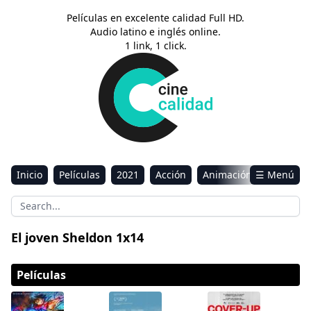
Películas en excelente calidad Full HD.
Audio latino e inglés online.
1 link, 1 click.
Inicio
Películas
2021
Acción
Animación
☰ Menú
Aventura
Ciencia ficción
Comedia
Drama
Estreno
Kids
Música
Reality
Romance
El joven Sheldon 1x14
Sci-Fi & Fantasy
Películas