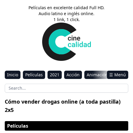
Películas en excelente calidad Full HD.
Audio latino e inglés online.
1 link, 1 click.
Inicio
Películas
2021
Acción
Animación
☰ Menú
Aventura
Ciencia ficción
Comedia
Drama
Estreno
Kids
Música
Reality
Romance
Cómo vender drogas online (a toda pastilla)
Sci-Fi & Fantasy
2x5
Películas