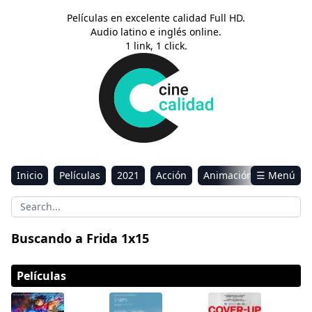
Películas en excelente calidad Full HD.
Audio latino e inglés online.
1 link, 1 click.
Inicio
Películas
2021
Acción
Animación
☰ Menú
Aventura
Ciencia ficción
Comedia
Drama
Estreno
Kids
Música
Reality
Romance
Buscando a Frida 1x15
Sci-Fi & Fantasy
Películas