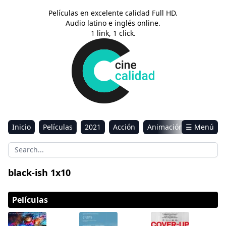
Películas en excelente calidad Full HD.
Audio latino e inglés online.
1 link, 1 click.
Inicio
Películas
2021
Acción
Animación
☰ Menú
Aventura
Ciencia ficción
Comedia
Drama
Estreno
Kids
Música
Reality
Romance
black-ish 1x10
Sci-Fi & Fantasy
Películas