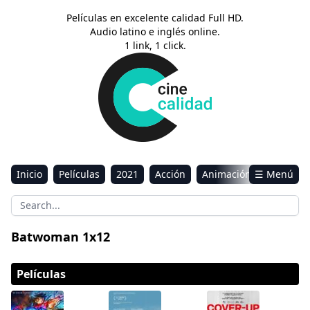
Películas en excelente calidad Full HD.
Audio latino e inglés online.
1 link, 1 click.
Inicio
Películas
2021
Acción
Animación
☰ Menú
Aventura
Ciencia ficción
Comedia
Drama
Estreno
Kids
Música
Reality
Romance
Batwoman 1x12
Sci-Fi & Fantasy
Películas