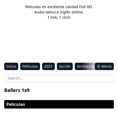
Películas en excelente calidad Full HD.
Audio latino e inglés online.
1 link, 1 click.
Inicio
Películas
2021
Acción
Animación
☰ Menú
Aventura
Ciencia ficción
Comedia
Drama
Estreno
Kids
Música
Reality
Romance
Ballers 1x9
Sci-Fi & Fantasy
Películas