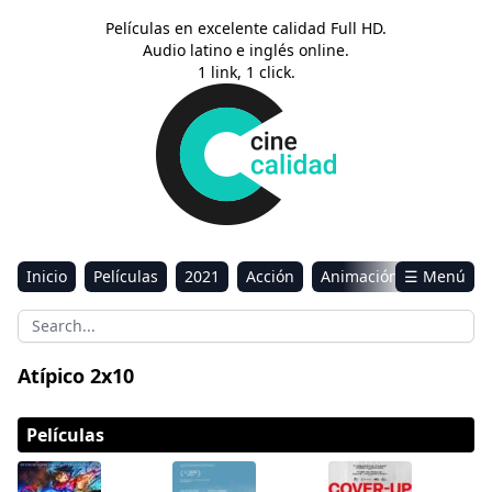
Películas en excelente calidad Full HD.
Audio latino e inglés online.
1 link, 1 click.
Inicio
Películas
2021
Acción
Animación
☰ Menú
Aventura
Ciencia ficción
Comedia
Drama
Estreno
Kids
Música
Reality
Romance
Atípico 2x10
Sci-Fi & Fantasy
Películas