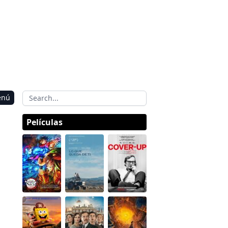
enú
Películas