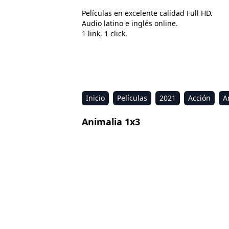
Películas en excelente calidad Full HD.
Audio latino e inglés online.
1 link, 1 click.
Inicio
Películas
2021
Acción
A
Estreno
Kids
Música
Reality
R
Animalia 1x3