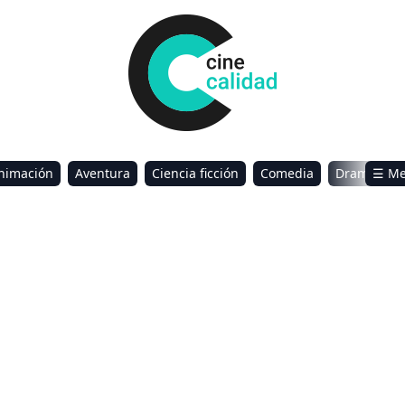
nimación
Aventura
Ciencia ficción
Comedia
Drama
☰ M
omance
Sci-Fi & Fantasy