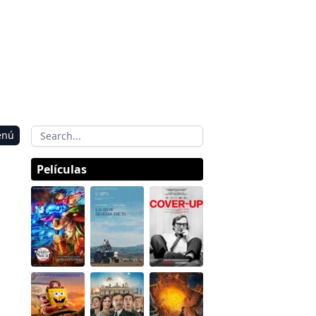
enú
Películas