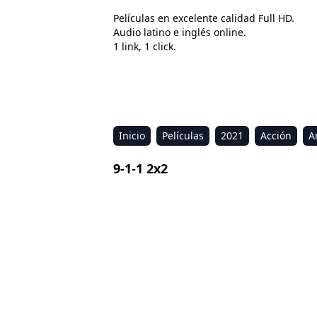
Películas en excelente calidad Full HD.
Audio latino e inglés online.
1 link, 1 click.
Inicio
Películas
2021
Acción
A
Estreno
Kids
Música
Reality
R
9-1-1 2x2