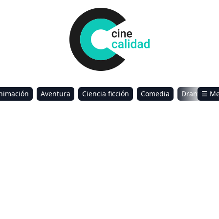
nimación
Aventura
Ciencia ficción
Comedia
Drama
☰ M
omance
Sci-Fi & Fantasy