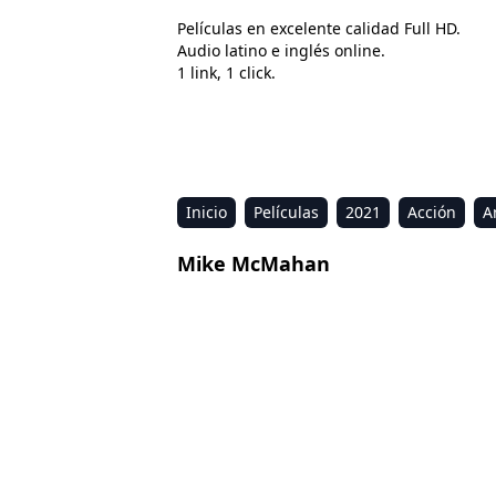
Películas en excelente calidad Full HD.
Audio latino e inglés online.
1 link, 1 click.
Inicio
Películas
2021
Acción
A
Estreno
Kids
Música
Reality
R
Mike McMahan