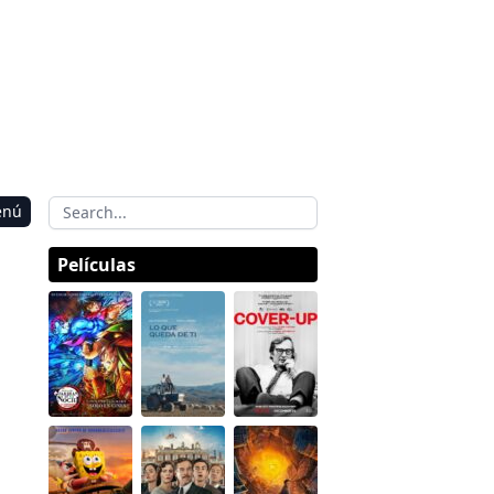
enú
Películas