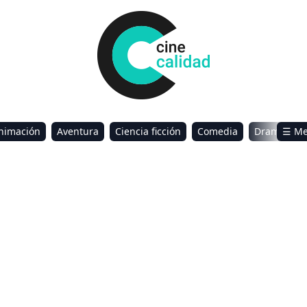
nimación
Aventura
Ciencia ficción
Comedia
Drama
☰ M
omance
Sci-Fi & Fantasy