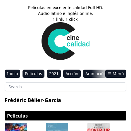
Películas en excelente calidad Full HD.
Audio latino e inglés online.
1 link, 1 click.
Inicio
Películas
2021
Acción
Animación
☰ Menú
Aventura
Ciencia ficción
Comedia
Drama
Estreno
Kids
Música
Reality
Romance
Frédéric Bélier-Garcia
Sci-Fi & Fantasy
Películas