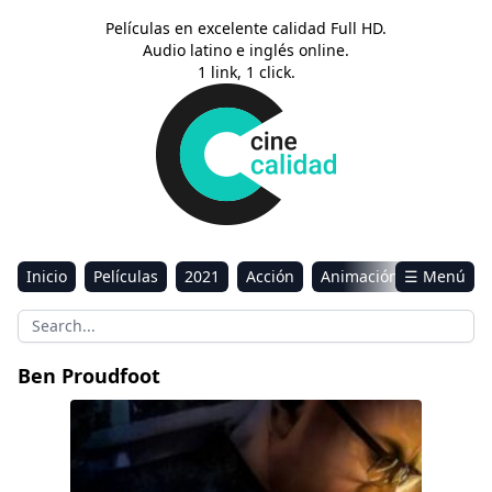
Películas en excelente calidad Full HD.
Audio latino e inglés online.
1 link, 1 click.
Inicio
Películas
2021
Acción
Animación
☰ Menú
Aventura
Ciencia ficción
Comedia
Drama
Estreno
Kids
Música
Reality
Romance
Ben Proudfoot
Sci-Fi & Fantasy
The Last Repair Shop