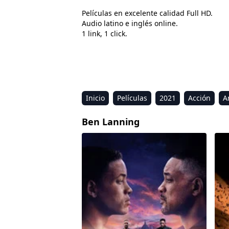
Películas en excelente calidad Full HD.
Audio latino e inglés online.
1 link, 1 click.
Inicio
Películas
2021
Acción
A
Estreno
Kids
Música
Reality
R
Ben Lanning
Proyecto Géminis
Bat