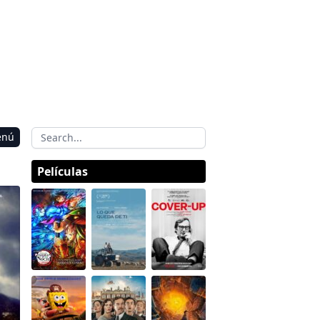
enú
Películas