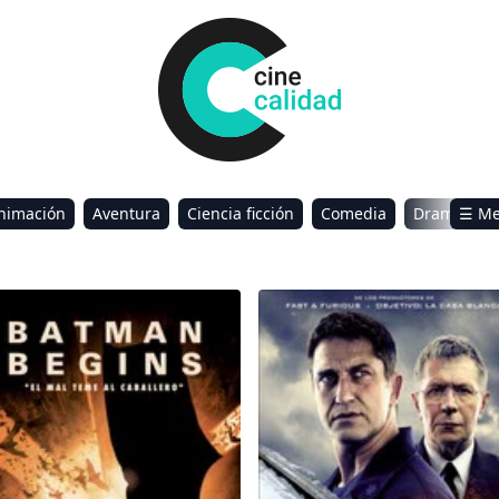
nimación
Aventura
Ciencia ficción
Comedia
Drama
☰ M
omance
Sci-Fi & Fantasy
man inicia
Misión submarino