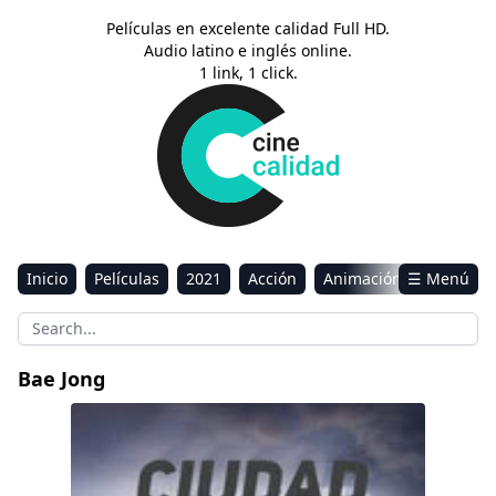
Películas en excelente calidad Full HD.
Audio latino e inglés online.
1 link, 1 click.
Inicio
Películas
2021
Acción
Animación
☰ Menú
Aventura
Ciencia ficción
Comedia
Drama
Estreno
Kids
Música
Reality
Romance
Bae Jong
Sci-Fi & Fantasy
Ciudad virtual