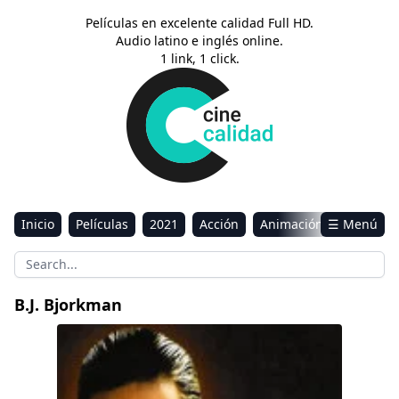
Películas en excelente calidad Full HD.
Audio latino e inglés online.
1 link, 1 click.
Inicio
Películas
2021
Acción
Animación
☰ Menú
Aventura
Ciencia ficción
Comedia
Drama
Estreno
Kids
Música
Reality
Romance
B.J. Bjorkman
Sci-Fi & Fantasy
El Padrino 2