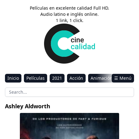
Películas en excelente calidad Full HD.
Audio latino e inglés online.
1 link, 1 click.
Inicio
Películas
2021
Acción
Animación
☰ Menú
Aventura
Ciencia ficción
Comedia
Drama
Estreno
Kids
Música
Reality
Romance
Ashley Aldworth
Sci-Fi & Fantasy
Bloodshot