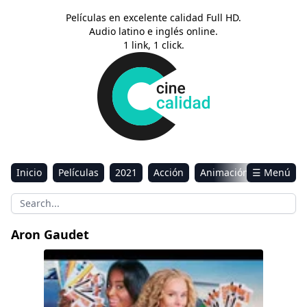
Películas en excelente calidad Full HD.
Audio latino e inglés online.
1 link, 1 click.
Inicio
Películas
2021
Acción
Animación
☰ Menú
Aventura
Ciencia ficción
Comedia
Drama
Estreno
Kids
Música
Reality
Romance
Aron Gaudet
Sci-Fi & Fantasy
Queenpins