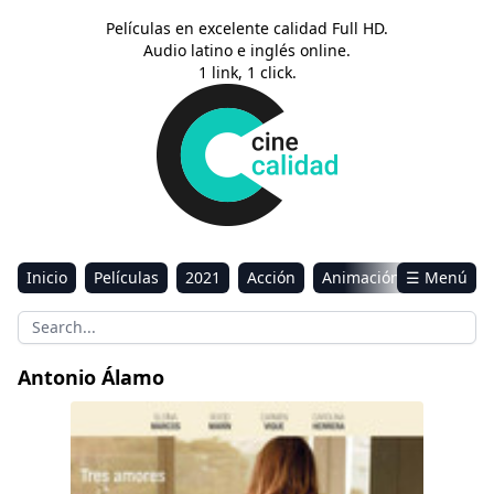
Películas en excelente calidad Full HD.
Audio latino e inglés online.
1 link, 1 click.
Inicio
Películas
2021
Acción
Animación
☰ Menú
Aventura
Ciencia ficción
Comedia
Drama
Estreno
Kids
Música
Reality
Romance
Antonio Álamo
Sci-Fi & Fantasy
Mi gran despedida