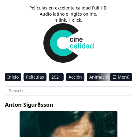
Películas en excelente calidad Full HD.
Audio latino e inglés online.
1 link, 1 click.
Inicio
Películas
2021
Acción
Animación
☰ Menú
Aventura
Ciencia ficción
Comedia
Drama
Estreno
Kids
Música
Reality
Romance
Anton Sigurðsson
Sci-Fi & Fantasy
Desaparecidas