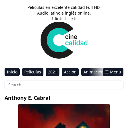
Películas en excelente calidad Full HD.
Audio latino e inglés online.
1 link, 1 click.
Inicio
Películas
2021
Acción
Animación
☰ Menú
Aventura
Ciencia ficción
Comedia
Drama
Estreno
Kids
Música
Reality
Romance
Anthony E. Cabral
Sci-Fi & Fantasy
Maldición en el tercer piso