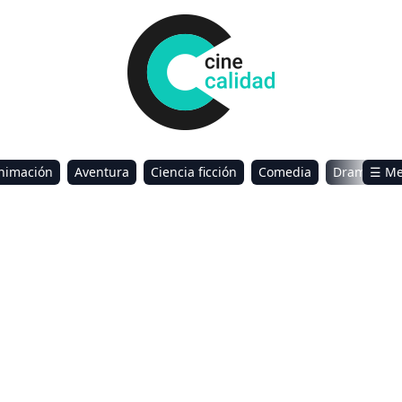
nimación
Aventura
Ciencia ficción
Comedia
Drama
☰ M
omance
Sci-Fi & Fantasy