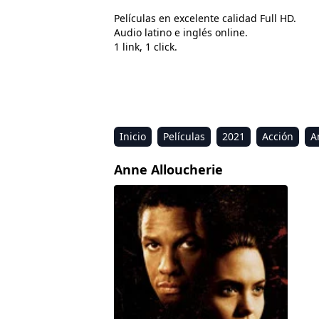
Películas en excelente calidad Full HD.
Audio latino e inglés online.
1 link, 1 click.
Inicio
Películas
2021
Acción
A
Estreno
Kids
Música
Reality
R
Anne Alloucherie
El coleccionista de huesos