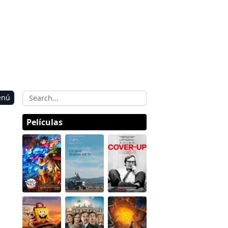
enú
Películas