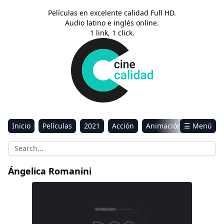
Películas en excelente calidad Full HD.
Audio latino e inglés online.
1 link, 1 click.
Inicio
Películas
2021
Acción
Animación
☰ Menú
Aventura
Ciencia ficción
Comedia
Drama
Estreno
Kids
Música
Reality
Romance
Ángelica Romanini
Sci-Fi & Fantasy
Dos veces tú