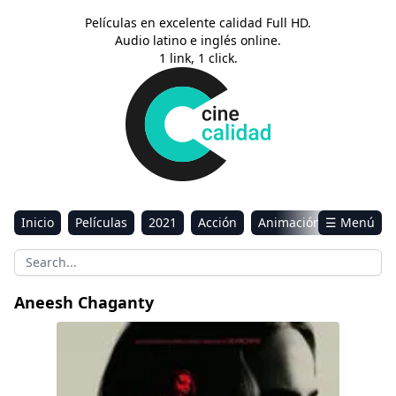
Películas en excelente calidad Full HD.
Audio latino e inglés online.
1 link, 1 click.
Inicio
Películas
2021
Acción
Animación
☰ Menú
Aventura
Ciencia ficción
Comedia
Drama
Estreno
Kids
Música
Reality
Romance
Aneesh Chaganty
Sci-Fi & Fantasy
Corre (Mamá te Quiere)